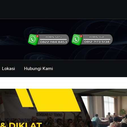
ng Humas Dan
i Pemerintah
mbawa Acara
an dan Kehumasan
Lokasi
Hubungi Kami