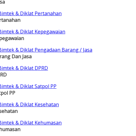
sa
rtanahan
pegawaian
rang Dan Jasa
RD
tpol PP
sehatan
humasan