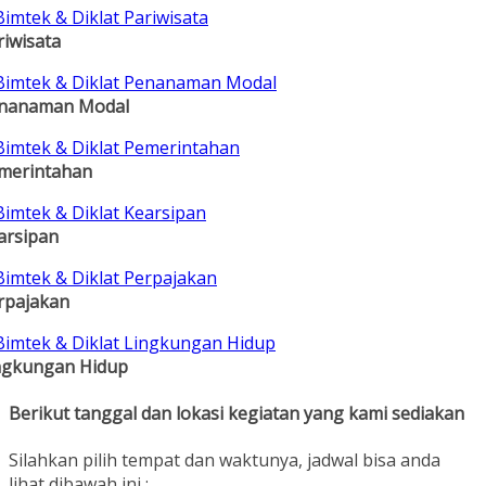
riwisata
nanaman Modal
merintahan
arsipan
rpajakan
ngkungan Hidup
Berikut tanggal dan lokasi kegiatan yang kami sediakan
Silahkan pilih tempat dan waktunya, jadwal bisa anda
lihat dibawah ini :