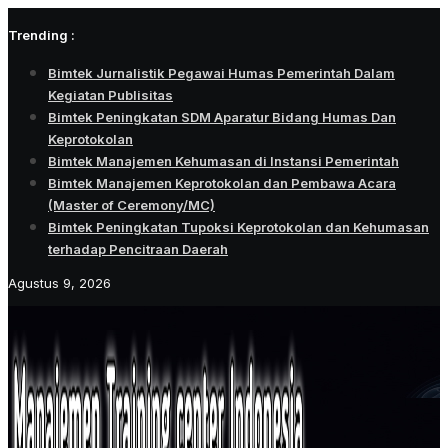
Skip
Trending :
to
content
Bimtek Jurnalistik Pegawai Humas Pemerintah Dalam
Kegiatan Publisitas
Bimtek Peningkatan SDM Aparatur Bidang Humas Dan
Keprotokolan
Bimtek Manajemen Kehumasan di Instansi Pemerintah
Bimtek Manajemen Keprotokolan dan Pembawa Acara
(Master of Ceremony/MC)
Bimtek Peningkatan Tupoksi Keprotokolan dan Kehumasan
terhadap Pencitraan Daerah
Agustus 9, 2026