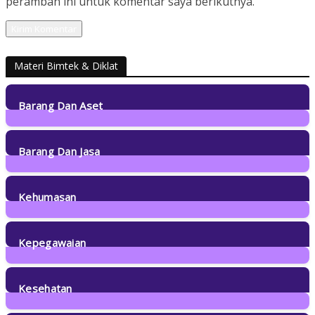
peramban ini untuk komentar saya berikutnya.
Materi Bimtek & Diklat
Barang Dan Aset
21
Posts
Barang Dan Jasa
18
Posts
Kehumasan
11
Posts
Kepegawaian
34
Posts
Kesehatan
30
Posts