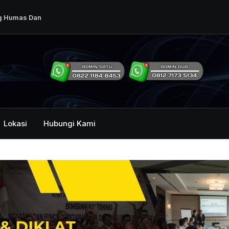
ng Humas Dan
i Pemerintah
mbawa Acara
an dan Kehumasan
Lokasi
Hubungi Kami