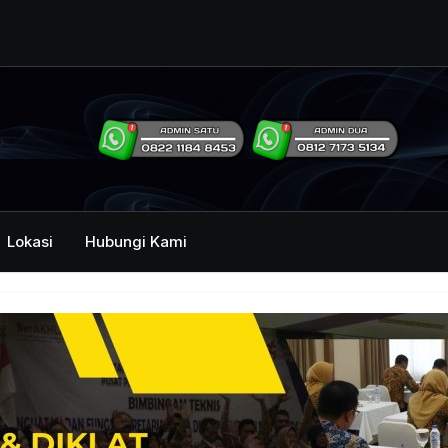
ng Humas Dan
i Pemerintah
mbawa Acara
an dan Kehumasan
Lokasi
Hubungi Kami