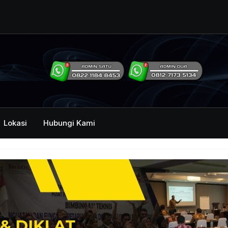
ng Humas Dan
i Pemerintah
mbawa Acara
an dan Kehumasan
Lokasi
Hubungi Kami