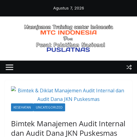
Skip
Agustus 7, 2026
to
content
KESEHATAN
UNCATEGORIZED
Bimtek Manajemen Audit Internal
dan Audit Dana JKN Puskesmas