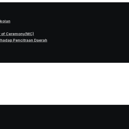
okolan
r of Ceremony/MC)
rhadap Pencitraan Daerah