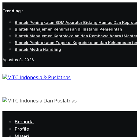
Skip
Trending :
to
content
Bimtek Peningkatan SDM Aparatur Bidang Humas Dan Keprot
Bimtek Manajemen Kehumasan di Instansi Pemerintah
Bimtek Manajemen Keprotokolan dan Pembawa Acara (Maste
Bimtek Peningkatan Tupoksi Keprotokolan dan Kehumasan te
Bimtek Media Handling
Agustus 8, 2026
Beranda
Profile
Materi