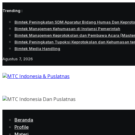
Skip
Trending :
to
content
Bimtek Peningkatan SDM Aparatur Bidang Humas Dan Keprot
Bimtek Manajemen Kehumasan di Instansi Pemerintah
Bimtek Manajemen Keprotokolan dan Pembawa Acara (Maste
Bimtek Peningkatan Tupoksi Keprotokolan dan Kehumasan te
Bimtek Media Handling
Agustus 7, 2026
Beranda
Profile
Materi