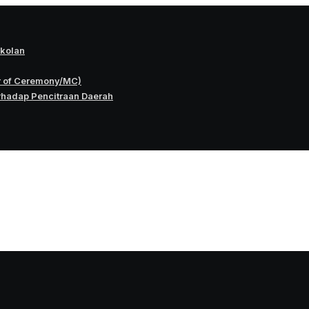
okolan
r of Ceremony/MC)
rhadap Pencitraan Daerah