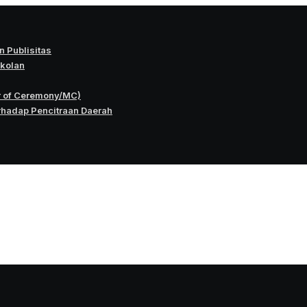
 Publisitas
okolan
r of Ceremony/MC)
rhadap Pencitraan Daerah