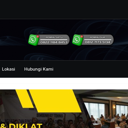
ng Humas Dan
i Pemerintah
mbawa Acara
an dan Kehumasan
Lokasi
Hubungi Kami