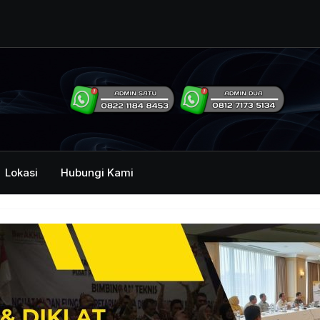
ng Humas Dan
i Pemerintah
mbawa Acara
an dan Kehumasan
Lokasi
Hubungi Kami