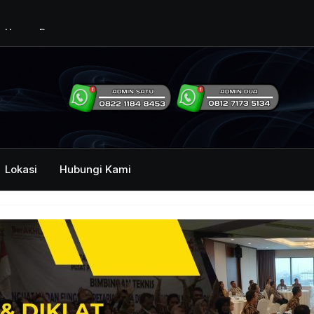
ng Humas Dan
i Pemerintah
mbawa Acara
an dan Kehumasan
Lokasi
Hubungi Kami