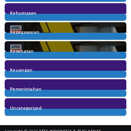
18
Posts
Kehumasan
11
Posts
Kepegawaian
34
Posts
Kesehatan
30
Posts
Keuangan
31
Posts
Pemerintahan
29
Posts
Uncategorized
173
Posts