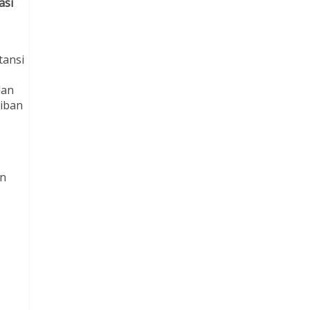
asi
tansi
lan
jiban
an