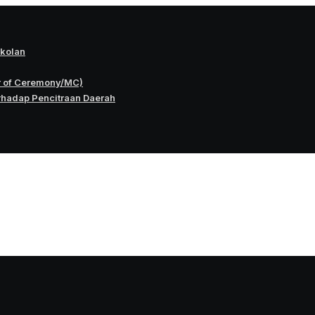
okolan
r of Ceremony/MC)
rhadap Pencitraan Daerah