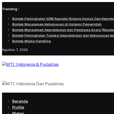
Skip
Trending :
to
content
Bimtek Peningkatan SDM Aparatur Bidang Humas Dan Keprot
Bimtek Manajemen Kehumasan di Instansi Pemerintah
Bimtek Manajemen Keprotokolan dan Pembawa Acara (Maste
Bimtek Peningkatan Tupoksi Keprotokolan dan Kehumasan te
Bimtek Media Handling
Agustus 7, 2026
Beranda
Profile
Materi