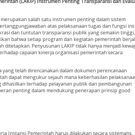
emerintah (LAKIP) Instrumen Penting Transparansi dan Evalu
P) merupakan salah satu instrumen penting dalam sistem
ertanggungjawaban atas pelaksanaan tugas dan fungsi ins
rasi dan tuntutan transparansi publik yang semakin tinggi,
ikan bahwa setiap program dan kegiatan pemerintah berja
telah ditetapkan. Penyusunan LAKIP tidak hanya menjadi kewa
 terhadap capaian kinerja organisasi pemerintah secara
ja yang telah direncanakan dalam dokumen perencanaan
erintah dapat mengukur sejauh mana keberhasilan pelaksana
 dihasilkan terhadap pelayanan publik dan pembangunan
i peran penting dalam mendukung penerapan prinsip good
ja Instansi Pemerintah harus dilakukan secara sistematis,