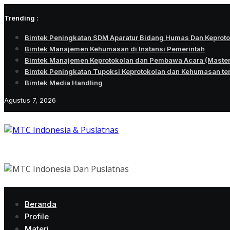
Skip
Trending :
to
content
Bimtek Peningkatan SDM Aparatur Bidang Humas Dan Keprot
Bimtek Manajemen Kehumasan di Instansi Pemerintah
Bimtek Manajemen Keprotokolan dan Pembawa Acara (Maste
Bimtek Peningkatan Tupoksi Keprotokolan dan Kehumasan te
Bimtek Media Handling
Agustus 7, 2026
Beranda
Profile
Materi