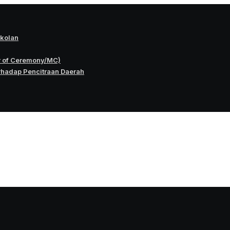
okolan
r of Ceremony/MC)
rhadap Pencitraan Daerah