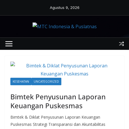
Skip
Agustus 9, 2026
to
content
KESEHATAN
UNCATEGORIZED
Bimtek Penyusunan Laporan
Keuangan Puskesmas
Bimtek & Diklat Penyusunan Laporan Keuangan
Puskesmas Strategi Transparansi dan Akuntabilitas