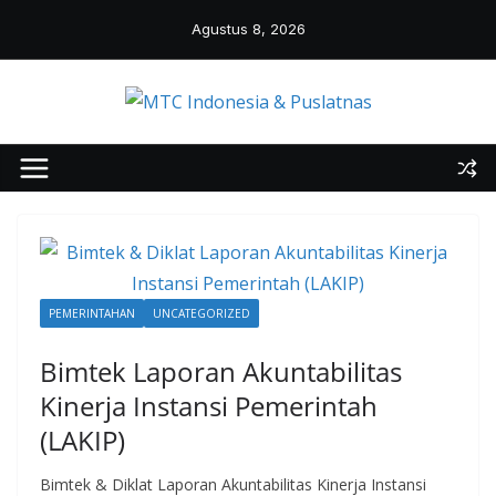
Skip
Agustus 8, 2026
to
content
PEMERINTAHAN
UNCATEGORIZED
Bimtek Laporan Akuntabilitas
Kinerja Instansi Pemerintah
(LAKIP)
Bimtek & Diklat Laporan Akuntabilitas Kinerja Instansi