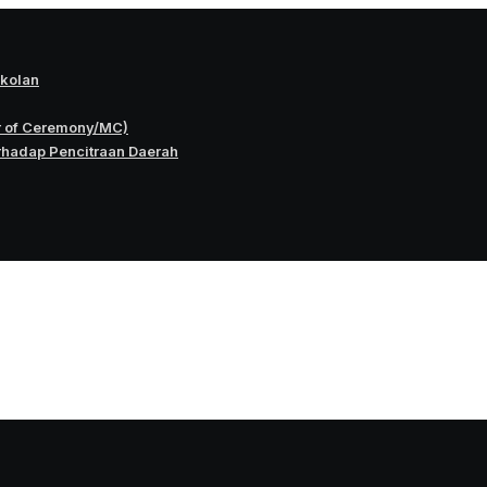
okolan
r of Ceremony/MC)
rhadap Pencitraan Daerah