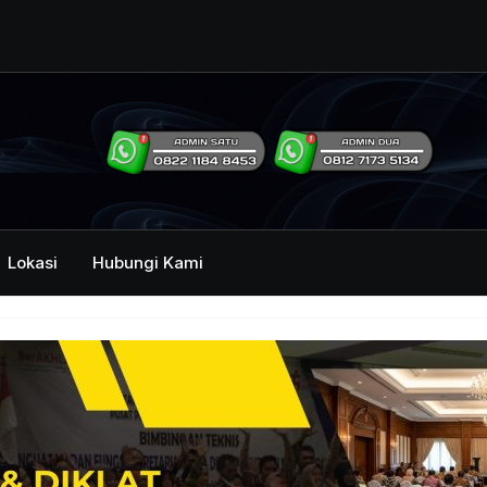
ng Humas Dan
i Pemerintah
mbawa Acara
an dan Kehumasan
Lokasi
Hubungi Kami