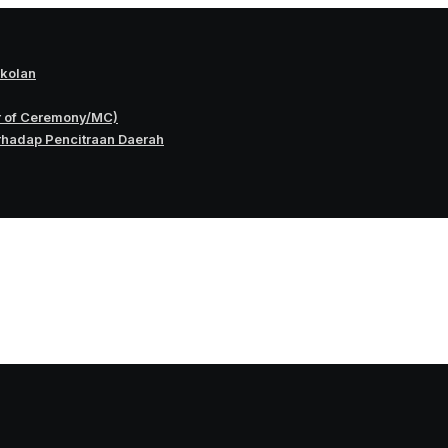
okolan
r of Ceremony/MC)
rhadap Pencitraan Daerah