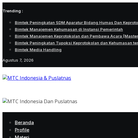
Skip
Trending :
to
content
Bimtek Peningkatan SDM Aparatur Bidang Humas Dan Keprot
Bimtek Manajemen Kehumasan di Instansi Pemerintah
Bimtek Manajemen Keprotokolan dan Pembawa Acara (Maste
Bimtek Peningkatan Tupoksi Keprotokolan dan Kehumasan te
Bimtek Media Handling
Agustus 7, 2026
Beranda
Profile
Materi