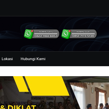
ng Humas Dan
i Pemerintah
mbawa Acara
an dan Kehumasan
Lokasi
Hubungi Kami