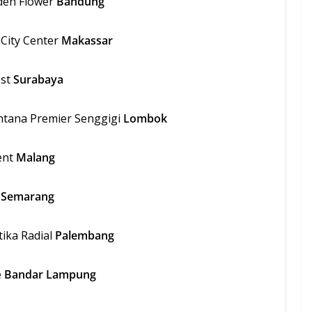
den Flower
Bandung
 City Center
Makassar
est
Surabaya
ntana Premier Senggigi
Lombok
ent
Malang
s
Semarang
tika Radial
Palembang
e
Bandar Lampung