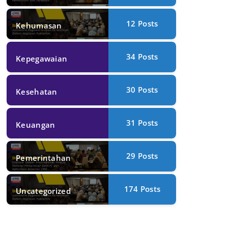
12
Posts
Kehumasan
34
Posts
Kepegawaian
30
Posts
Kesehatan
31
Posts
Keuangan
29
Posts
Pemerintahan
174
Posts
Uncategorized