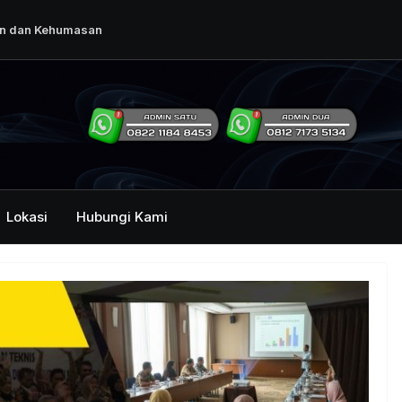
an dan Kehumasan
rintah Dalam
ng Humas Dan
i Pemerintah
mbawa Acara
Lokasi
Hubungi Kami