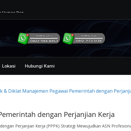
ng Humas Dan
i Pemerintah
mbawa Acara
an dan Kehumasan
Lokasi
Hubungi Kami
emerintah dengan Perjanjian Kerja
engan Perjanjian Kerja (PPPK) Strategi Mewujudkan ASN Profesion