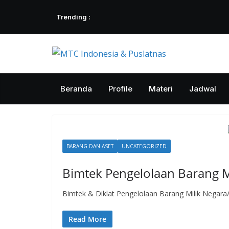
Skip
Trending :
to
content
Beranda
Profile
Materi
Jadwal
BARANG DAN ASET
UNCATEGORIZED
Bimtek Pengelolaan Barang M
Bimtek & Diklat Pengelolaan Barang Milik Negara
Read More