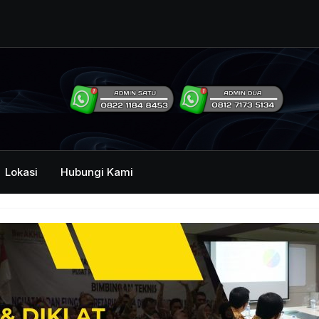
ng Humas Dan
i Pemerintah
mbawa Acara
an dan Kehumasan
Lokasi
Hubungi Kami