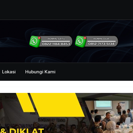
ng Humas Dan
i Pemerintah
mbawa Acara
an dan Kehumasan
Lokasi
Hubungi Kami