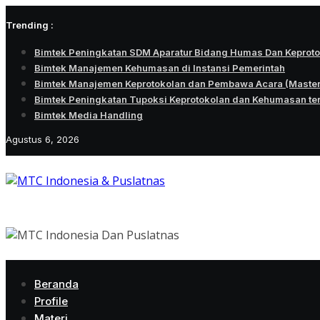
Skip
Trending :
to
content
Bimtek Peningkatan SDM Aparatur Bidang Humas Dan Keprot
Bimtek Manajemen Kehumasan di Instansi Pemerintah
Bimtek Manajemen Keprotokolan dan Pembawa Acara (Maste
Bimtek Peningkatan Tupoksi Keprotokolan dan Kehumasan te
Bimtek Media Handling
Agustus 6, 2026
Beranda
Profile
Materi