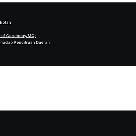
okolan
r of Ceremony/MC)
rhadap Pencitraan Daerah