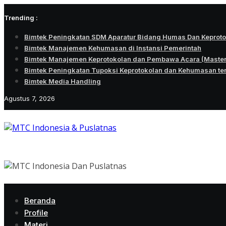
Skip
Trending :
to
content
Bimtek Peningkatan SDM Aparatur Bidang Humas Dan Keprot
Bimtek Manajemen Kehumasan di Instansi Pemerintah
Bimtek Manajemen Keprotokolan dan Pembawa Acara (Maste
Bimtek Peningkatan Tupoksi Keprotokolan dan Kehumasan te
Bimtek Media Handling
Agustus 7, 2026
Beranda
Profile
Materi