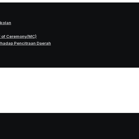
okolan
r of Ceremony/MC)
rhadap Pencitraan Daerah