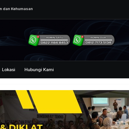
an dan Kehumasan
rintah Dalam
ng Humas Dan
i Pemerintah
mbawa Acara
Lokasi
Hubungi Kami