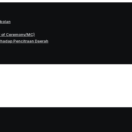
okolan
r of Ceremony/MC)
rhadap Pencitraan Daerah