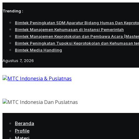
Skip
Trending :
to
content
Bimtek Peningkatan SDM Aparatur Bidang Humas Dan Keprot
Bimtek Manajemen Kehumasan di Instansi Pemerintah
Bimtek Manajemen Keprotokolan dan Pembawa Acara (Maste
Bimtek Peningkatan Tupoksi Keprotokolan dan Kehumasan te
Bimtek Media Handling
Agustus 7, 2026
Beranda
Profile
Materi