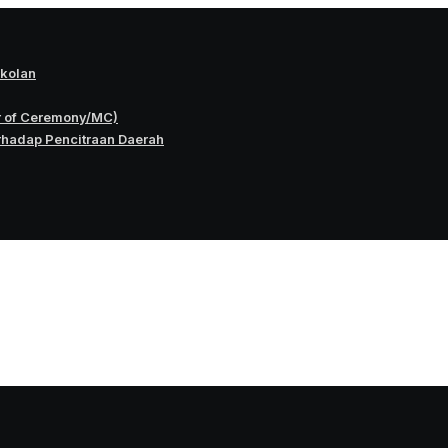
okolan
r of Ceremony/MC)
rhadap Pencitraan Daerah