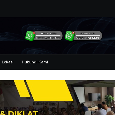
ng Humas Dan
i Pemerintah
mbawa Acara
an dan Kehumasan
Lokasi
Hubungi Kami