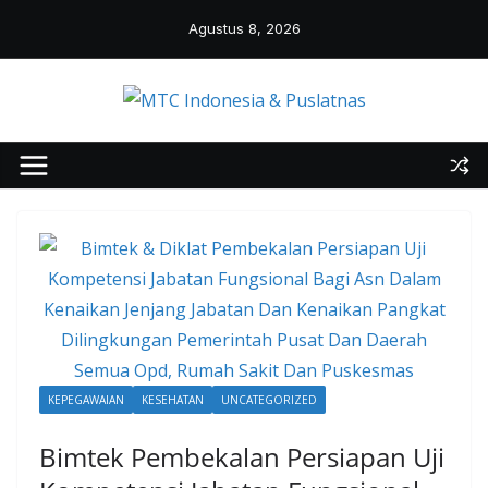
Skip
Agustus 8, 2026
to
content
KEPEGAWAIAN
KESEHATAN
UNCATEGORIZED
Bimtek Pembekalan Persiapan Uji