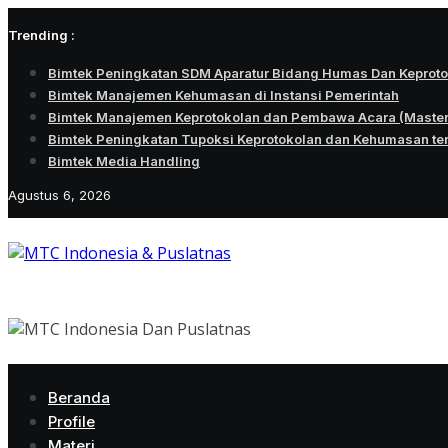
Skip
Trending :
to
content
Bimtek Peningkatan SDM Aparatur Bidang Humas Dan Keprot
Bimtek Manajemen Kehumasan di Instansi Pemerintah
Bimtek Manajemen Keprotokolan dan Pembawa Acara (Maste
Bimtek Peningkatan Tupoksi Keprotokolan dan Kehumasan te
Bimtek Media Handling
Agustus 6, 2026
Beranda
Profile
Materi