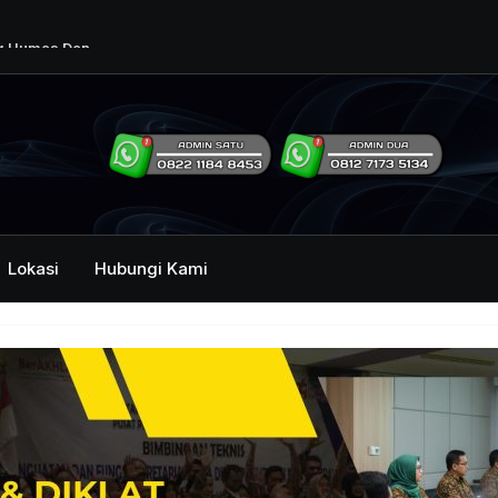
ng Humas Dan
i Pemerintah
mbawa Acara
an dan Kehumasan
Lokasi
Hubungi Kami