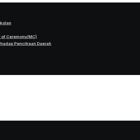
okolan
r of Ceremony/MC)
rhadap Pencitraan Daerah