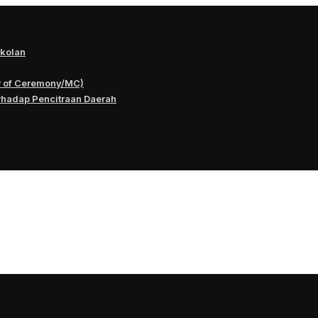
okolan
r of Ceremony/MC)
rhadap Pencitraan Daerah