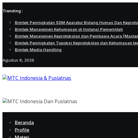
Skip
Trending :
to
content
Bimtek Peningkatan SDM Aparatur Bidang Humas Dan Keprot
Bimtek Manajemen Kehumasan di Instansi Pemerintah
Bimtek Manajemen Keprotokolan dan Pembawa Acara (Maste
Bimtek Peningkatan Tupoksi Keprotokolan dan Kehumasan te
Bimtek Media Handling
Agustus 8, 2026
Beranda
Profile
Materi