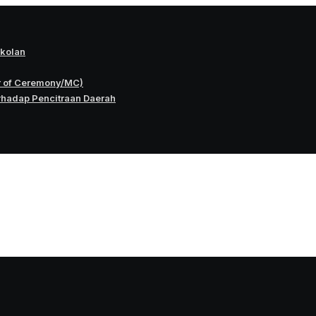
okolan
r of Ceremony/MC)
rhadap Pencitraan Daerah