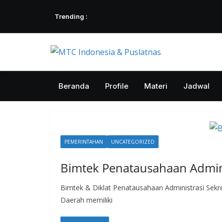
Skip
Trending :
to
content
Beranda
Profile
Materi
Jadwal
PEMERINTAHAN
UNCATEGORIZED
Bimtek Penatausahaan Admini
Bimtek & Diklat Penatausahaan Administrasi Sekre
Daerah memiliki