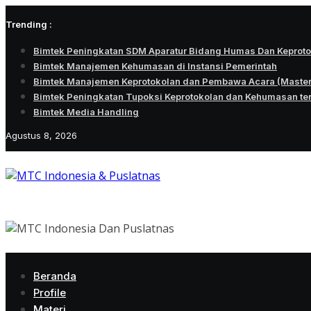
Skip
Trending :
to
content
Bimtek Peningkatan SDM Aparatur Bidang Humas Dan Keprot
Bimtek Manajemen Kehumasan di Instansi Pemerintah
Bimtek Manajemen Keprotokolan dan Pembawa Acara (Maste
Bimtek Peningkatan Tupoksi Keprotokolan dan Kehumasan te
Bimtek Media Handling
Agustus 8, 2026
Beranda
Profile
Materi