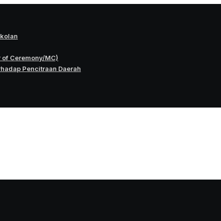
okolan
r of Ceremony/MC)
rhadap Pencitraan Daerah