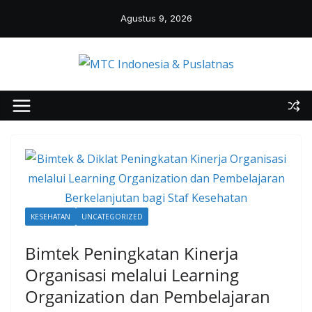
Skip
Agustus 9, 2026
to
content
KESEHATAN
UNCATEGORIZED
Bimtek Peningkatan Kinerja
Organisasi melalui Learning
Organization dan Pembelajaran