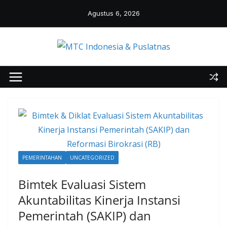
Skip
Agustus 6, 2026
to
content
PEMERINTAHAN
UNCATEGORIZED
Bimtek Evaluasi Sistem
Akuntabilitas Kinerja Instansi
Pemerintah (SAKIP) dan